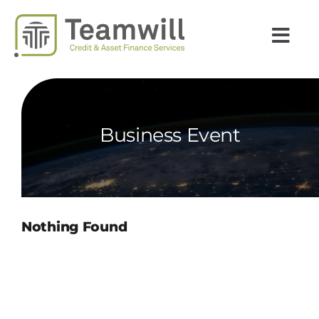
Passer
au
Togg
contenu
Navi
INSIGHTS
EXPERTISES
Business Event
SECTEURS
CARRIÈRES
TEAMWILL
Nothing Found
PAYS
ACTUALITÉS