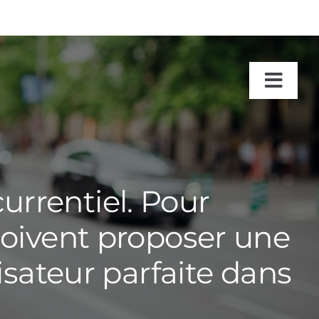
Togg
Navig
urrentiel. Pour
doivent proposer une
isateur parfaite dans