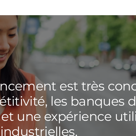
INSIGHTS
EXPERTISES
ncement est très conc
SECTEURS
titivité, les banques 
CARRIÈRES
 et une expérience util
TEAMWILL
 industrielles.
PAYS