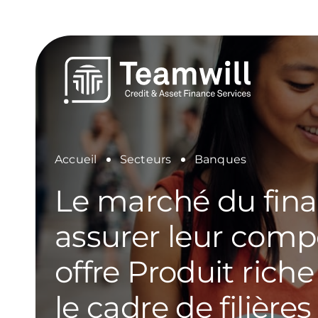
Passer
au
contenu
Accueil
Secteurs
Banques
Le marché du fina
assurer leur compé
offre Produit riche
le cadre de filières